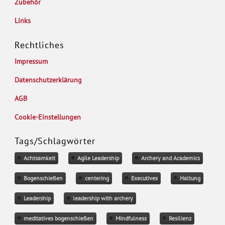
Zubehör
Links
Rechtliches
Impressum
Datenschutzerklärung
AGB
Cookie-Einstellungen
Tags/Schlagwörter
Achtsamkeit
Agile Leadership
Archery and Academics
Bogenschießen
centering
Executives
Haltung
Leadership
leadership with archery
meditatives bogenschießen
Mindfulness
Resilienz