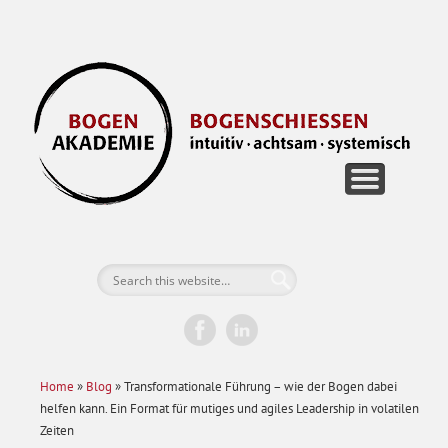
FÜR EINZELPERSONEN
FÜR UNTERNEHMEN
BOGEN RETREATS
DIE AKADEMIE
JETZT BUCHEN
GUTSCHEINE
KONTAKT
B
Home
»
Blog
»
Transformationale Führung – wie der Bogen dabei
helfen kann. Ein Format für mutiges und agiles Leadership in volatilen
Zeiten