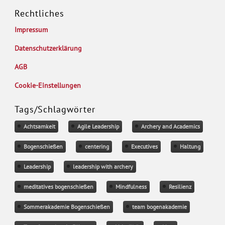
Rechtliches
Impressum
Datenschutzerklärung
AGB
Cookie-Einstellungen
Tags/Schlagwörter
Achtsamkeit
Agile Leadership
Archery and Academics
Bogenschießen
centering
Executives
Haltung
Leadership
leadership with archery
meditatives bogenschießen
Mindfulness
Resilienz
Sommerakademie Bogenschießen
team bogenakademie