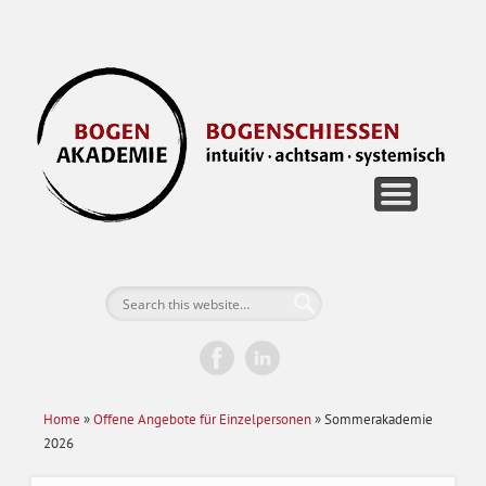
FÜR EINZELPERSONEN
FÜR UNTERNEHMEN
BOGEN RETREATS
DIE AKADEMIE
JETZT BUCHEN
GUTSCHEINE
KONTAKT
B
Home
»
Offene Angebote für Einzelpersonen
»
Sommerakademie
2026