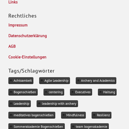
Links
Rechtliches
Impressum
Datenschutzerklärung
AGB
Cookie-Einstellungen
Tags/Schlagwörter
Achtsamkeit
Agile Leadership
Archery and Academics
Bogenschießen
centering
Executives
Haltung
Leadership
leadership with archery
meditatives bogenschießen
Mindfulness
Resilienz
Sommerakademie Bogenschießen
team bogenakademie