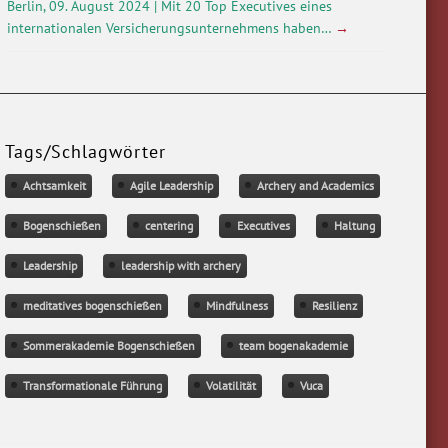
Berlin, 09. August 2024 | Mit 20 Top Executives eines
internationalen Versicherungsunternehmens haben…
→
Tags/Schlagwörter
Achtsamkeit
Agile Leadership
Archery and Academics
Bogenschießen
centering
Executives
Haltung
Leadership
leadership with archery
meditatives bogenschießen
Mindfulness
Resilienz
Sommerakademie Bogenschießen
team bogenakademie
Transformationale Führung
Volatilität
Vuca