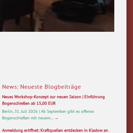
News: Neueste Blogbeiträge
Neues Workshop-Konzept zur neuen Saison | Einführung
Bogenschießen ab 15,00 EUR
Berlin, 31. Juli 2026 | Ab September gibt es offenes
Bogenschießen mit neuem…
→
Anmeldung eröffnet: Kraftquellen entdecken in Kladow an