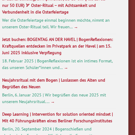
nur 50 EUR) 🏹 Oster-Ritual – mit Achtsamkeit und
Verbundenheit in die Osterfeiertage
Wer die Osterfeiertage einmal beginnen möchte, nimmt an
unserem Oster-Ritual teil. Wir freuen…
→
Jetzt buchen: BOGENTAG AN DER HAVEL | BogenReflexionen:
Kraftquellen entdecken im Privatpark an der Havel | am 15.
Juni 2025 inklusive Verpflegung
18. Februar 2025 | BogenReflexionen ist ein intimes Format,
das unseren Schüler*innen und…
→
Neujahrsritual mit dem Bogen | Loslassen des Alten und
Begrüßen des Neuen
Berlin, 6. Januar 2025 | Wir begrüßen das neue 2025 mit
unserem Neujahrsritual.…
→
Deep Learning | Intervention for solution oriented mindset |
Mit 40 Führungskräften eines Berliner Forschungsinstitutes
Berlin, 20. September 2024 | Bogenschießen und