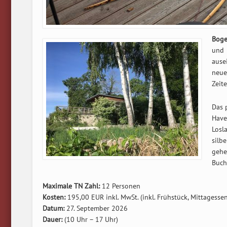
Boge
und 
ause
neue
Zeit
Das 
Have
Losla
silb
gehe
Buch
Maximale TN Zahl:
12 Personen
Kosten:
195,00 EUR inkl. MwSt. (inkl. Frühstück, Mittagesse
Datum:
27. September 2026
Dauer:
(10 Uhr – 17 Uhr)