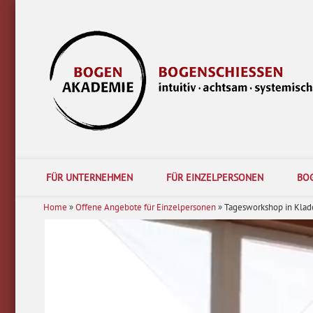
Facebook
LinkedIn
Akademie für intuitives Bogenschießen bietet Coachings, Seminare und Trainer
FÜR UNTERNEHMEN
FÜR EINZELPERSONEN
BO
Home
»
Offene Angebote für Einzelpersonen
»
Tagesworkshop in Kla