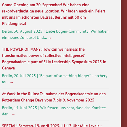
Grand Opening am 20. September! Wir haben eine
rekordverdächtige neue Location. Wir laden euch ein. Feiert
mit uns im schönsten Ballsaal Berlins mit 50 qm
Pfeilfangnetz!
Berlin, 30. August 2025 | Liebe Bogen-Community! Wir haben
ein neues Zuhause! Und…
→
THE POWER OF MANY: How can we harness the
transformative power of collective intelligence?
Bogenakademie part of ELIA Leadership Symposium 2025 in
Geneva
Berlin, 20. Juli 2025 | "Be part of something bigger" – archery
as…
→
At Work in the Ruins: Teilnahme der Bogenakademie an den
Rotterdam Change Days vom 7. bis 9. November 2025
Berlin, 14. Juni 2025 | Wir freuen uns sehr, dass das Komitee
der…
→
SPEZIAL! Samstag, 19. April 2025, 11-13 Uhr (Alle Levels –