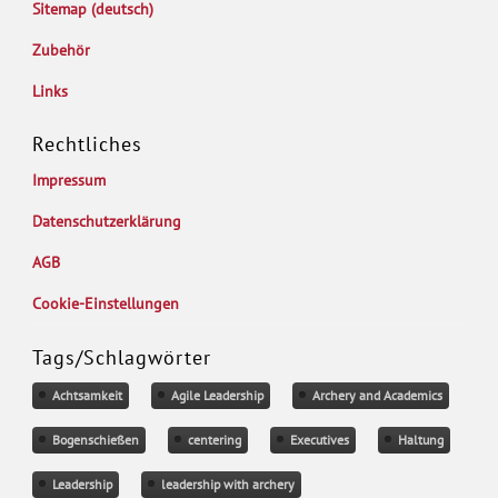
Sitemap (deutsch)
Zubehör
Links
Rechtliches
Impressum
Datenschutzerklärung
AGB
Cookie-Einstellungen
Tags/Schlagwörter
Achtsamkeit
Agile Leadership
Archery and Academics
Bogenschießen
centering
Executives
Haltung
Leadership
leadership with archery