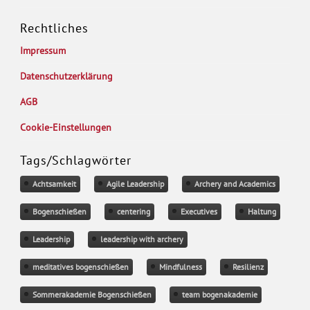
Rechtliches
Impressum
Datenschutzerklärung
AGB
Cookie-Einstellungen
Tags/Schlagwörter
Achtsamkeit
Agile Leadership
Archery and Academics
Bogenschießen
centering
Executives
Haltung
Leadership
leadership with archery
meditatives bogenschießen
Mindfulness
Resilienz
Sommerakademie Bogenschießen
team bogenakademie