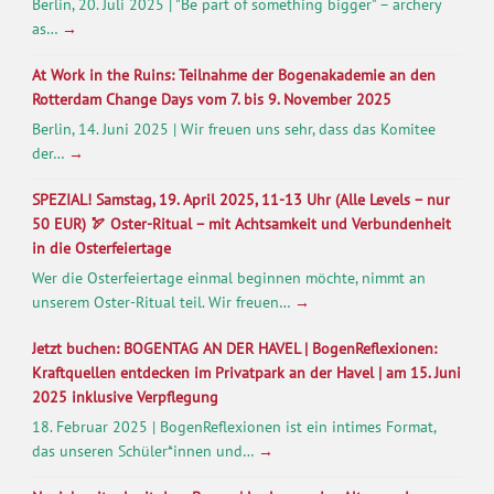
Berlin, 20. Juli 2025 | "Be part of something bigger" – archery
as…
→
At Work in the Ruins: Teilnahme der Bogenakademie an den
Rotterdam Change Days vom 7. bis 9. November 2025
Berlin, 14. Juni 2025 | Wir freuen uns sehr, dass das Komitee
der…
→
SPEZIAL! Samstag, 19. April 2025, 11-13 Uhr (Alle Levels – nur
50 EUR) 🏹 Oster-Ritual – mit Achtsamkeit und Verbundenheit
in die Osterfeiertage
Wer die Osterfeiertage einmal beginnen möchte, nimmt an
unserem Oster-Ritual teil. Wir freuen…
→
Jetzt buchen: BOGENTAG AN DER HAVEL | BogenReflexionen:
Kraftquellen entdecken im Privatpark an der Havel | am 15. Juni
2025 inklusive Verpflegung
18. Februar 2025 | BogenReflexionen ist ein intimes Format,
das unseren Schüler*innen und…
→