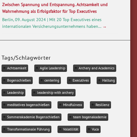
Zwischen Spannung und Entspannung. Achtsamkeit und
Wahrnehmung als Erfolgsfaktor für Top Executives
Berlin, 09. August 2024 | Mit 20 Top Executives eines
internationalen Versicherungsunternehmens haben…
→
Tags/Schlagwörter
Achtsamkeit
Agile Leadership
Archery and Academics
Bogenschießen
centering
Executives
Haltung
Leadership
leadership with archery
meditatives bogenschießen
Mindfulness
Resilienz
Sommerakademie Bogenschießen
team bogenakademie
Transformationale Führung
Volatilität
Vuca