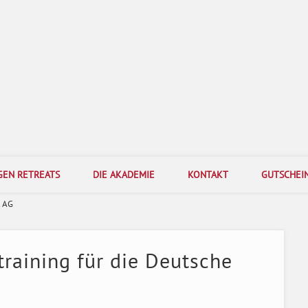
Bogenakademie Berlin
-Fortbildungen mit dem Ziel, Veränderung erlebbar zu machen und nachhaltig zu veranke
GEN RETREATS
DIE AKADEMIE
KONTAKT
GUTSCHEI
t AG
training für die Deutsche