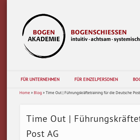
Facebook
LinkedIn
Akademie für intuitives Bogenschießen bietet Coachings, Seminare und Trainer
FÜR UNTERNEHMEN
FÜR EINZELPERSONEN
BO
Home
»
Blog
»
Time Out | Führungskräftetraining für die Deutsche Pos
Time Out | Führungskräfte
Post AG